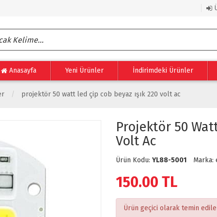
Ü
Anasayfa
Yeni Ürünler
İndirimdeki Ürünler
er
projektör 50 watt led çip cob beyaz işık 220 volt ac
Projektör 50 Watt
Volt Ac
Ürün Kodu:
YL88-5001
Marka:
150.00
TL
Ürün geçici olarak temin edil