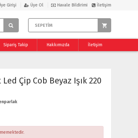
ye Girişi
Üye Ol
Havale Bildirimi
İletişim
SEPETİM
Sipariş Takip
Hakkımızda
İletişim
 Led Çip Cob Beyaz Işık 220
enparlak
ememektedir.