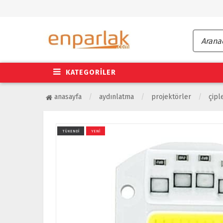
KATEGORİLER
anasayfa
aydınlatma
projektörler
çipl
TÜKENDİ
YENİ