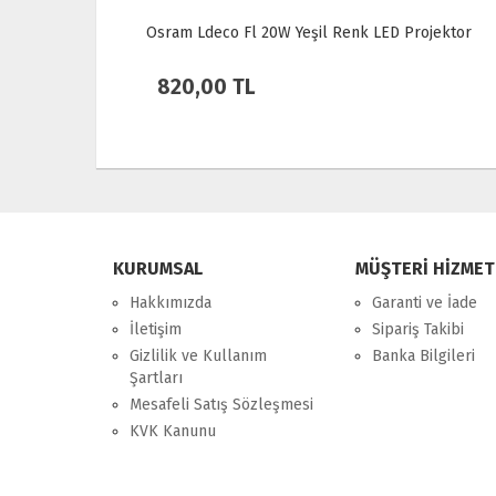
Fl 20W Yeşil Renk LED Projektor
Lamptime 70 Watt Led P
252607
TL
2.898,00 TL
KURUMSAL
MÜŞTERİ HİZMET
Hakkımızda
Garanti ve İade
İletişim
Sipariş Takibi
Gizlilik ve Kullanım
Banka Bilgileri
Şartları
Mesafeli Satış Sözleşmesi
KVK Kanunu