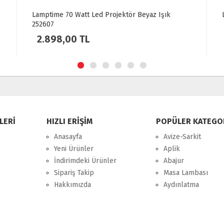
rojektör Beyaz Işık
Ledvance Ldeco Fl 50W Yeşil Renk
820,00 TL
LERİ
HIZLI ERİŞİM
POPÜLER KATEGO
Anasayfa
Avize-Sarkit
Yeni Ürünler
Aplik
İndirimdeki Ürünler
Abajur
Sipariş Takip
Masa Lambası
Hakkımızda
Aydınlatma