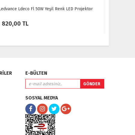
 LED Projektor
Philips Led Projektör BVP150 LED30/CW PSU
6500K SWB G3 GM
900,00 TL
RİLER
E-BÜLTEN
SOSYAL MEDYA