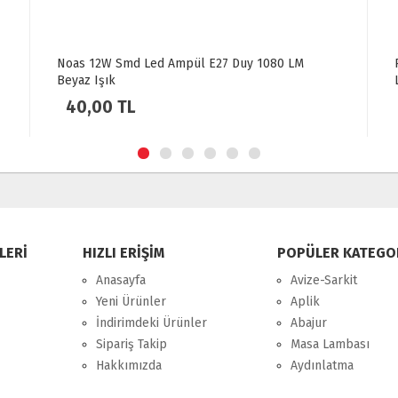
ed Ampül E27 Duy 1080 LM
Philips LED Ampul 8-60W 6
Lümen Tasarruflu Uzun Öm
Aydınlatma
70,00 TL
LERİ
HIZLI ERİŞİM
POPÜLER KATEGO
Anasayfa
Avize-Sarkit
Yeni Ürünler
Aplik
İndirimdeki Ürünler
Abajur
Sipariş Takip
Masa Lambası
Hakkımızda
Aydınlatma