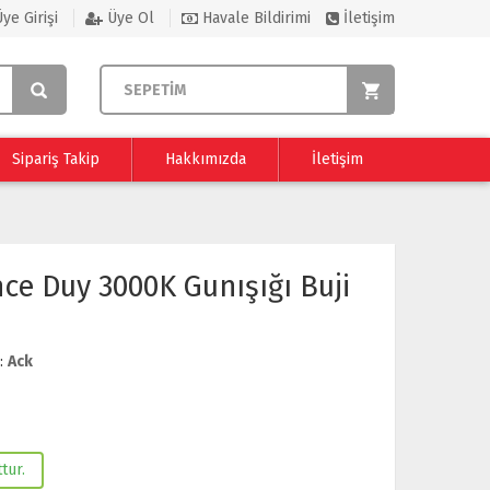
ye Girişi
Üye Ol
Havale Bildirimi
İletişim
SEPETİM
Sipariş Takip
Hakkımızda
İletişim
nce Duy 3000K Gunışığı Buji
:
Ack
tur.