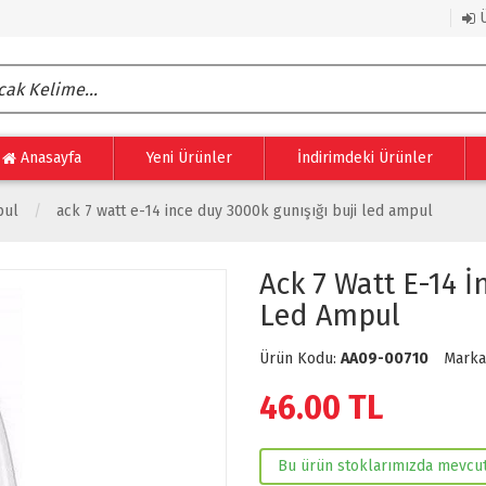
Ü
Anasayfa
Yeni Ürünler
İndirimdeki Ürünler
pul
ack 7 watt e-14 i̇nce duy 3000k gunışığı buji led ampul
Ack 7 Watt E-14 İ
Led Ampul
Ürün Kodu:
AA09-00710
Marka
46.00
TL
Bu ürün stoklarımızda mevcut