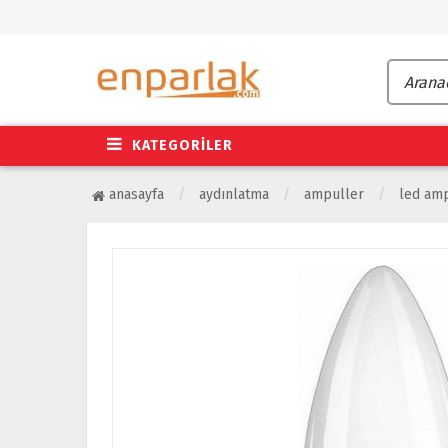
KATEGORİLER
anasayfa
aydınlatma
ampuller
led am