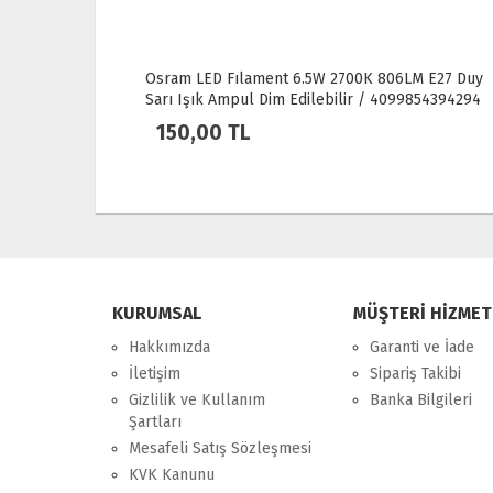
 LED Fılament 6.5W 2700K 806LM E27 Duy
Noas 12W Smd L
Işık Ampul Dim Edilebilir / 4099854394294
Beyaz Işık
0,00 TL
40,00 TL
KURUMSAL
MÜŞTERİ HİZMET
Hakkımızda
Garanti ve İade
İletişim
Sipariş Takibi
Gizlilik ve Kullanım
Banka Bilgileri
Şartları
Mesafeli Satış Sözleşmesi
KVK Kanunu