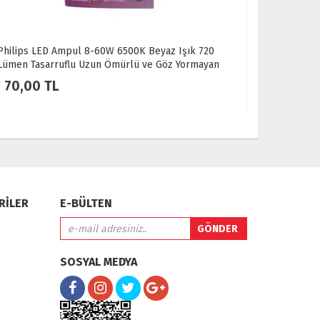
500K Beyaz Işık 720
Ack 7 Watt E-14 İnce Duy 4000K Ilık B
ürlü ve Göz Yormayan
Led Ampul
46,00 TL
RİLER
E-BÜLTEN
SOSYAL MEDYA