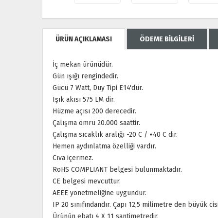
ÜRÜN AÇIKLAMASI
ÖDEME BİLGİLERİ
İç mekan ürünüdür.
Gün ışığı rengindedir.
Gücü 7 Watt, Duy Tipi E14'dür.
Işık akısı 575 LM dir.
Hüzme açısı 200 derecedir.
Çalışma ömrü 20.000 saattir.
Çalışma sıcaklık aralığı -20 C / +40 C dir.
Hemen aydınlatma özelliği vardır.
Cıva içermez.
RoHS COMPLIANT belgesi bulunmaktadır.
CE belgesi mevcuttur.
AEEE yönetmeliğine uygundur.
IP 20 sınıfındandır. Çapı 12,5 milimetre den büyük 
Ürünün ebatı 4 X 11 santimetredir.