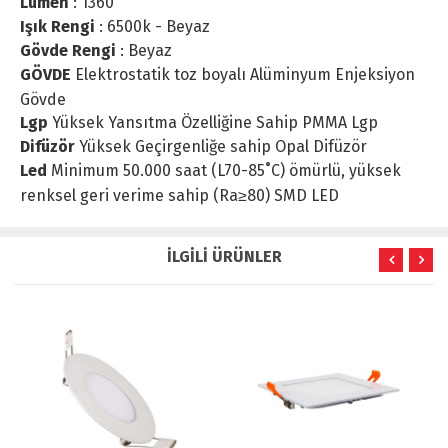
Lümen
: 1360
Işık Rengi
: 6500k - Beyaz
Gövde Rengi
: Beyaz
GÖVDE
Elektrostatik toz boyalı Alüminyum Enjeksiyon
Gövde
Lgp
Yüksek Yansıtma Özelliğine Sahip PMMA Lgp
Difüzör
Yüksek Geçirgenliğe sahip Opal Difüzör
Led
Minimum 50.000 saat (L70-85˚C) ömürlü, yüksek
renksel geri verime sahip (Ra≥80) SMD LED
İLGİLİ ÜRÜNLER