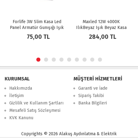
 Led
Maxled 12W 4000K
Maxled 12W 6500K Beyaz
ı Işık
IlıkBeyaz Işık Beyaz Kasa
Işık Beyaz Kasa Sıva Altı
Sıva Altı Kare LED Spot MX-
Kare LED Spot MX-1032
284,00 TL
284,00 TL
1032
KURUMSAL
MÜŞTERİ HİZMETLERİ
Hakkımızda
Garanti ve İade
İletişim
Sipariş Takibi
Gizlilik ve Kullanım Şartları
Banka Bilgileri
Mesafeli Satış Sözleşmesi
KVK Kanunu
Copyrights © 2026 Alakuş Aydınlatma & Elektrik