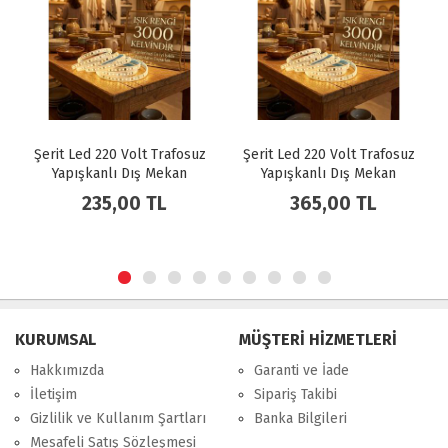
Şerit Led 220 Volt Trafosuz
Şerit Led 220 Volt Trafosuz
Yapışkanlı Dış Mekan
Yapışkanlı Dış Mekan
Günışığı Işık Fiş + 3 Metre
Günışığı Işık Fiş + 5 Metre
235,00 TL
365,00 TL
CT-4476
CT-4476
KURUMSAL
MÜŞTERİ HİZMETLERİ
Hakkımızda
Garanti ve İade
İletişim
Sipariş Takibi
Gizlilik ve Kullanım Şartları
Banka Bilgileri
Mesafeli Satış Sözleşmesi