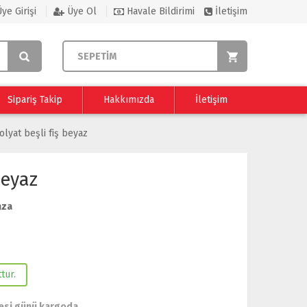
ye Girişi
Üye Ol
Havale Bildirimi
İletişim
SEPETİM
Sipariş Takip
Hakkımızda
İletişim
olyat beşli fiş beyaz
Beyaz
nza
tur.
esi günü kargoda.