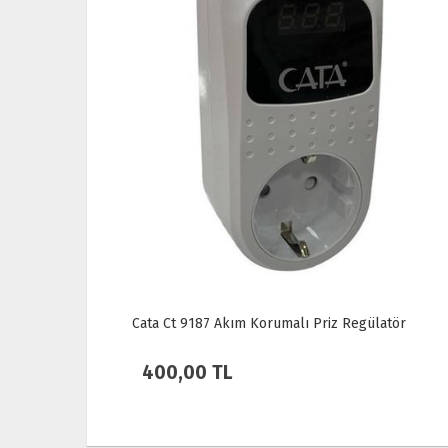
atör
Makel Sıva Altı 2 li Topraklı Priz
87,00 TL