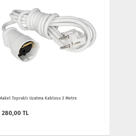
Makel Topraklı Uzatma Kablosu 5 Metre
Makel 3 lu
Klemensli
365,00 TL
131,00