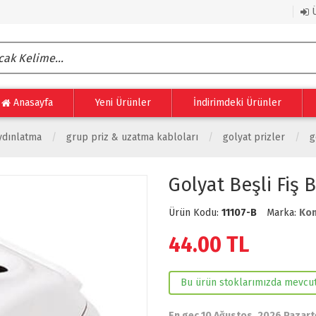
Ü
Anasayfa
Yeni Ürünler
İndirimdeki Ürünler
ydınlatma
grup priz & uzatma kabloları
golyat prizler
g
Golyat Beşli Fiş 
Ürün Kodu:
11107-B
Marka:
Ko
44.00
TL
Bu ürün stoklarımızda mevcut
En geç 10 Ağustos, 2026 Pazart