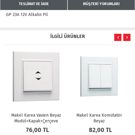
TESLİMAT VE İADE
MÜŞTERİ YORUMLARI
GP 23A 12V Alkalin Pil
İLGİLİ ÜRÜNLER
Makel Karea Vavien Beyaz
Makel Karea Komütatör
Modül+Kapak+Çerçeve
Beyaz
Modül+Kapak+Çerçeve
76,00 TL
82,00 TL