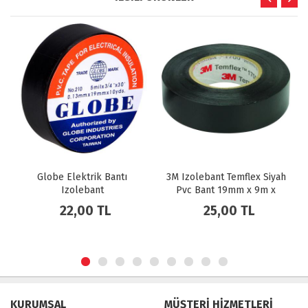
 Elektrik Bantı
3M Izolebant Temflex Siyah
Tamer Papuç
Izolebant
Pvc Bant 19mm x 9m x
Kablo Başl
0,13mm
22,00 TL
25,00 TL
165,
KURUMSAL
MÜŞTERİ HİZMETLERİ