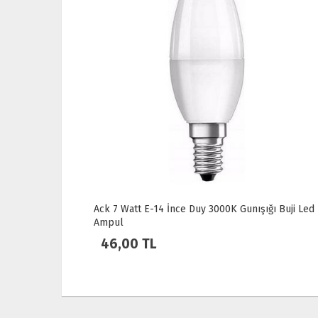
ı Buji Led
Osram LED Fılament 6.5W 2700K 806LM E27 Duy
Sarı Işık Ampul Dim Edilebilir / 4099854394294
150,00 TL