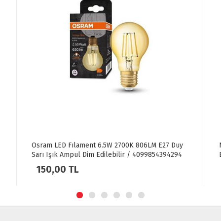
Noas 12W Smd Led Ampül E27 Duy 1080 LM
Beyaz Işık
40,00 TL