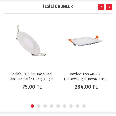
İLGİLİ ÜRÜNLER
Forlife 3W Slim Kasa Led
Maxled 12W 4000K
Max
Panel Armatür Gunışığı Işık
IlıkBeyaz Işık Beyaz Kasa
Işı
FL-2038-G
Sıva Altı Kare LED Spot MX-
Ka
75,00 TL
284,00 TL
1032