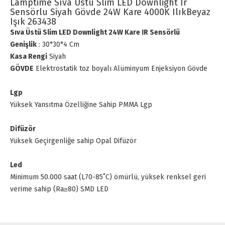
Lamptime Sıva Üstü Slim LED Downlight Ir
Sensörlu Siyah Gövde 24W Kare 4000K IlıkBeyaz
Işık 263438
Sıva Üstü Slim LED Downlight
24W Kare IR Sensörlü
Genişlik
: 30*30*4 Cm
Kasa Rengi
Siyah
GÖVDE
Elektrostatik toz boyalı Alüminyum Enjeksiyon Gövde
Lgp
Yüksek Yansıtma Özelliğine Sahip PMMA Lgp
Difüzör
Yüksek Geçirgenliğe sahip Opal Difüzör
Led
Minimum 50.000 saat (L70-85˚C) ömürlü, yüksek renksel geri
verime sahip (Ra≥80) SMD LED