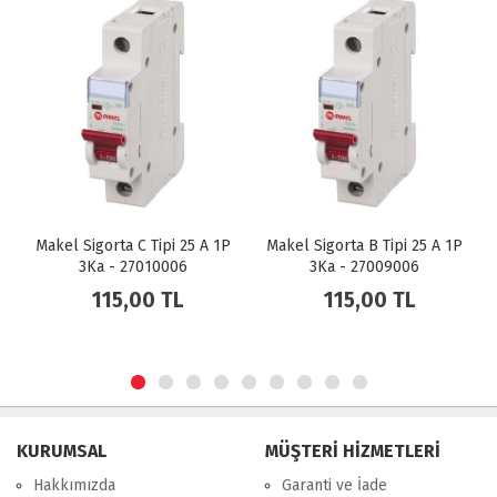
5 A 1P
Makel Sigorta B Tipi 25 A 1P
Makel Sigorta C Tipi 16 A 1
3Ka - 27009006
3Ka - 27010004
115,00 TL
115,00 TL
KURUMSAL
MÜŞTERİ HİZMETLERİ
Hakkımızda
Garanti ve İade