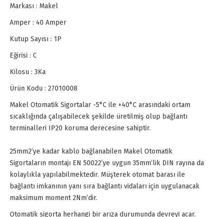
Markası : Makel
Amper : 40 Amper
Kutup Sayısı : 1P
Eğirisi : C
Kilosu : 3Ka
Ürün Kodu : 27010008
Makel Otomatik Sigortalar -5°C ile +40°C arasındaki ortam
sıcaklığında çalışabilecek şekilde üretilmiş olup bağlantı
terminalleri IP20 koruma derecesine sahiptir.
25mm2’ye kadar kablo bağlanabilen Makel Otomatik
Sigortaların montajı EN 50022’ye uygun 35mm’lik DIN rayına da
kolaylıkla yapılabilmektedir. Müşterek otomat barası ile
bağlantı imkanının yanı sıra bağlantı vidaları için uygulanacak
maksimum moment 2Nm’dir.
Otomatik sigorta herhangi bir arıza durumunda devreyi acar.