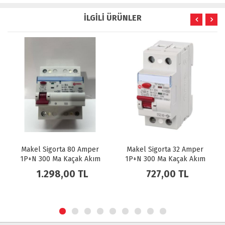
İLGİLİ ÜRÜNLER
Makel Sigorta 80 Amper
Makel Sigorta 32 Amper
Ma
1P+N 300 Ma Kaçak Akım
1P+N 300 Ma Kaçak Akım
3P
Rolesi
Rolesi 35000007
1.298,00 TL
727,00 TL