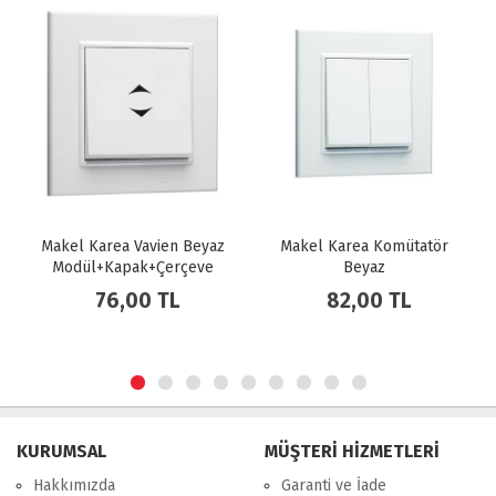
Makel Karea Vavien Beyaz
Makel Karea Komütatör
Modül+Kapak+Çerçeve
Beyaz
Modül+Kapak+Çerçeve
76,00 TL
82,00 TL
KURUMSAL
MÜŞTERİ HİZMETLERİ
Hakkımızda
Garanti ve İade