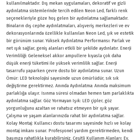
kullanılmaktadır. Dış mekan uygulamaları, dekoratif ve gizli
aydınlatma sistemlerinde tercih edilen Neon Led, farklı renk
seçenekleriyle göze hoş gelen bir aydınlatma sağlamaktadır.
Binaların dış cephe aydınlatmaları, alışveriş merkezleri ve ev
dekorasyonlarında özellikle kullanılan Neon Led, şık ve estetik
bir görünüm sunar. Yüksek Aydınlatma Performansı: Parlak ve
net ışık sağlar, geniş alanları etkili bir şekilde aydınlatır. Enerji
Verimliliği: Geleneksel akkor ampullere kıyasla çok daha
düşük enerji tüketimi ile yüksek verimlilik sağlar. Enerji
tasarrufu yaparken çevre dostu bir aydınlatma sunar. Uzun
Ömür: LED teknolojisi sayesinde uzun ömürlüdür, sık sık
değiştirme gerektirmez. Anında Aydınlatma: Anında maksimum
parlaklığa ulaşır. Isınma süresi olmadan hemen tam parlaklıkta
aydınlatma sağlar. Göz Yormayan Işık: LED çipler, göz
yorgunluğunu azaltan ve rahatsız etmeyen bir ışık yayar.
Çalışma ve yaşam alanlarınızda rahat bir aydınlatma sağlar.
Kolay Montaj: Kullanıcı dostu tasarımı sayesinde hızlı ve kolay
montaj imkanı sunar. Profesyonel yardım gerektirmeden, kendi
başınıza rahatlıkla kurabilirsiniz. Çeşitli Kullanım Alanları: Ev,