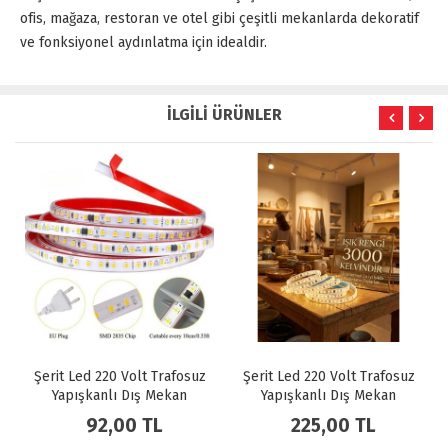
ofis, mağaza, restoran ve otel gibi çeşitli mekanlarda dekoratif
ve fonksiyonel aydınlatma için idealdir.
İLGİLİ ÜRÜNLER
Şerit Led 220 Volt Trafosuz
Şerit Led 220 Volt Trafosuz
Yapışkanlı Dış Mekan
Yapışkanlı Dış Mekan
Amber Işık Fiş + 1 Metre
Günışığı Işık Fiş + 3 Metre
92,00 TL
225,00 TL
CT-4477
CT-4476