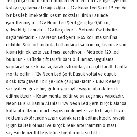
Tek parça silikon kılıfı bulunan neon led, bu özelliği sayesinde
kolay uygulama olanağı sağlar. - 12v Neon Led Şerit 2.5 cm de
bir kesilebilmektedir. Kesim noktaları ürün üstünde
işaretlenmiştir. - 12v Neon Led Şerit genişliği 0,50 cm,
yüksekliği 1 cm dir. - 12v ile çalışır. - Metrede 8w tüketim
sağlamaktadır. - 12v Neon Led Şerit IP65 koruma sınıfına
dahildir. Sulu ortamlarda kullanılacaksa ürün uç kısmı ve son
kısmı için ek izole yapılması gerekiyor. - Metrede 120 led
bulunur. - Üründe çift taraflı bant bulunmaz. Uygulama
yapılacak yere kanal açılarak, silikonla ya da çift taraflı bantla
monte edilir. - 12v Neon Led Şerit Düşük voltaj ve düşük
sıcaklıkta güvenli bir şekilde çalışmaktadır. - Düşük enerji
sarfiyatı ve göze hoş gelen yapısıyla yaygın olarak tercih
edilmektedir. - Kolay montaj edilir ve su geçirmez yapıdadır.
Neon LED Kullanım Alanları 12v Neon Led Şerit birçok alanda
kullanılır. Uzun ömürlü yapısı nedeniyle özellikle açık hava
reklam sektöründe yaygın olarak tercih edilmektedir. Yaydığı
ışığın kaliteli olması ve birçok renk alternatifinin olması
sayesinde özellikle işletme logolarında sıklıkla