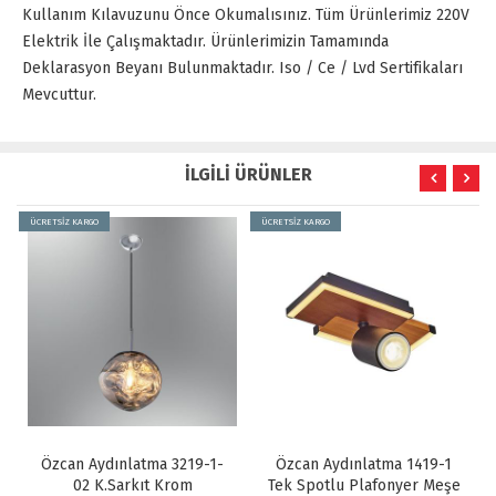
Kullanım Kılavuzunu Önce Okumalısınız. Tüm Ürünlerimiz 220V
Elektrik İle Çalışmaktadır. Ürünlerimizin Tamamında
Deklarasyon Beyanı Bulunmaktadır. Iso / Ce / Lvd Sertifikaları
Mevcuttur.
İLGİLİ ÜRÜNLER
Z KARGO
ÜCRETSİZ KARGO
ÜCRETSİZ KARGO
an Aydınlatma 3219-1-
Özcan Aydınlatma 1419-1
Özcan A
02 K.Sarkıt Krom
Tek Spotlu Plafonyer Meşe
03 