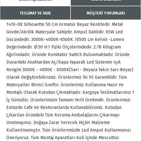
TESLİMAT VE İADE
MÜŞTERİ YORUMLARI
1410-08 Silhouette 50 Cm Armatür Beyaz Renktedir. Metal
Gövde/Akrilik Materyale Sahiptir. Ampul Dahildir. 65W Led
Gücündedir. 3000K-4000K-6500K /6500 Lm Kelvin -Lumen
Değerindedir. Ø:50 H:7 Fiziki Ölçülerindedir. 2.78 Kilogram
Ağırlındadır. Üründe Komitatör Switch Bulunmaktadır. Üründe
Duvardaki Anahtardan Aç/Kapa Yaparak Led Sistemin Işık
Rengini 3000K - 4000K - 6500K(Sarı - Beyaza Yakın Sarı-Beyaz)
Olarak Değiştirebilirsiniz. Ürünlerimiz İki Yıl Garantilidir. Tüm
Materyaller Birinci Sınıftır. Ürünlerimiz Kullanıma Hazır Ve
Montajlı Olarak Kutudan Çıkmaktadır. Kargoya Teslimatlarımız 1
İş Günüdür. Ürünlerimizin Tamamı Yerli Üretimdir. Ürünlerimizi
Evinizde Cafe Ve Restoranlarda Kullanabilirsiniz. Kutudan
Çıkarılan Üründeki Tüm Koruma Ambalajlarını Çıkarmayı
Unutmayınız. Doğaya Zarar Verecek Hiçbir Malzeme
Kullanılmamıştır. Tüm Ürünlerimizde Led Ampul Kullanmanızı
Öneriyoruz. Tüm Montaj Aparatları Koli İçinde Mevcuttur.