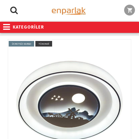
KATEGORİLER
ÜCRETSİZ KARGO
TÜKENDİ