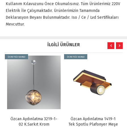
Kullanım Kılavuzunu Önce Okumalısınız. Tüm Ürünlerimiz 220V
Elektrik İle Çalışmaktadır. Ürünlerimizin Tamamında
Deklarasyon Beyanı Bulunmaktadır. Iso / Ce / Lvd Sertifikaları
Mevcuttur.
İLGİLİ ÜRÜNLER
ÜCRETSİZ KARGO
ÜCRETSİZ KARGO
3219-1-
Özcan Aydınlatma 1419-1
Özcan Aydınlatma 3219-
om
Tek Spotlu Plafonyer Meşe
03 K.Sarkıt Sarı