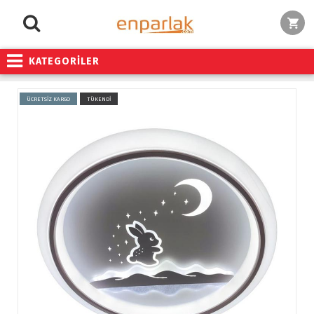
KATEGORİLER
ÜCRETSİZ KARGO
TÜKENDİ