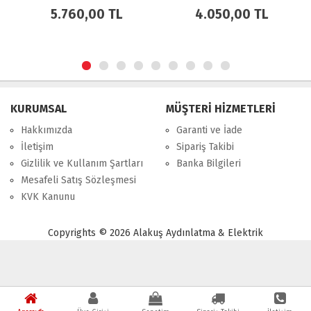
TL
4.050,00 TL
8.730,00 TL
KURUMSAL
MÜŞTERİ HİZMETLERİ
Hakkımızda
Garanti ve İade
İletişim
Sipariş Takibi
Gizlilik ve Kullanım Şartları
Banka Bilgileri
Mesafeli Satış Sözleşmesi
KVK Kanunu
Copyrights © 2026 Alakuş Aydınlatma & Elektrik
Powered by
Shop
PHP