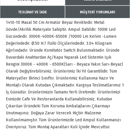
TESLİMAT VE İADE
MÜŞTERİ YORUMLARI
1410-10 Masal 50 Cm Armatür Beyaz Renktedir. Metal
Gövde/Akrilik Materyale Sahiptir. Ampul Dahildir. 100W Led
Gücündedir. 3000K-4000K-6500K /10000 Lm Kelvin -Lumen
Değerindedir. Ø:50 H:7 Fiziki Ölçülerindedir. 3.04 Kilogram
Ağırlındadır. Üründe Komitatör Switch Bulunmaktadır. Üründe
Duvardaki Anahtardan Aç/Kapa Yaparak Led Sistemin Işık
Rengini 3000K - 4000K - 6500K(Sarı - Beyaza Yakın Sarı-Beyaz)
Olarak Değiştirebilirsiniz. Ürünlerimiz İki Yıl Garantilidir. Tüm
Materyaller Birinci Sınıftır. Ürünlerimiz Kullanıma Hazır Ve
Montajlı Olarak Kutudan Çıkmaktadır. Kargoya Teslimatlarımız 1
İş Günüdür. Ürünlerimizin Tamamı Yerli Üretimdir. Ürünlerimizi
Evinizde Cafe Ve Restoranlarda Kullanabilirsiniz. Kutudan
Çıkarılan Üründeki Tüm Koruma Ambalajlarını Çıkarmayı
Unutmayınız. Doğaya Zarar Verecek Hiçbir Malzeme
Kullanılmamıştır. Tüm Ürünlerimizde Led Ampul Kullanmanızı
Öneriyoruz. Tüm Montaj Aparatları Koli İçinde Mevcuttur.