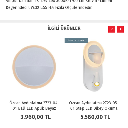
Ampul Dahildir. 1X 17W Led 3000K-1700 Lm Kelvin -Lumen
Değerindedir. W:32 L:55 H:4 Fiziki Ölçülerindedir.
İLGİLİ ÜRÜNLER
ÜCRETSİZ KARGO
723-04-
Özcan Aydınlatma 2723-05-
Özcan Aydınlatma 2723-
 Beyaz
01 Step LED Dikey Okuma
19 Ball LED Aplik Siya
Lambalı Aplik Beyaz
TL
5.580,00 TL
3.960,00 TL