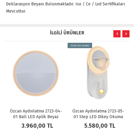
Deklarasyon Beyanı Bulunmaktadır. Iso / Ce / Lvd Sertifikaları
Mevcuttur.
İLGİLİ ÜRÜNLER
ÜCRETSİZ KARGO
dınlatma 2723-04-
Özcan Aydınlatma 2723-05-
Özcan Aydınl
 LED Aplik Beyaz
01 Step LED Dikey Okuma
19 Ball LED 
Lambalı Aplik Beyaz
960,00 TL
5.580,00 TL
3.960