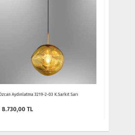
Özcan Aydınlatma 1419-2 2 Spotlu Plafonyer
Meşe
5.040,00 TL