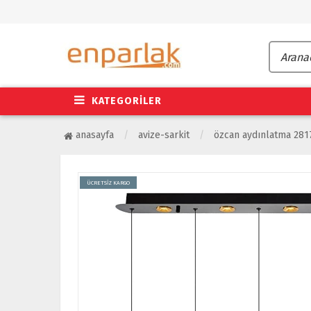
KATEGORİLER
anasayfa
avize-sarkit
özcan aydınlatma 2817-
ÜCRETSİZ KARGO