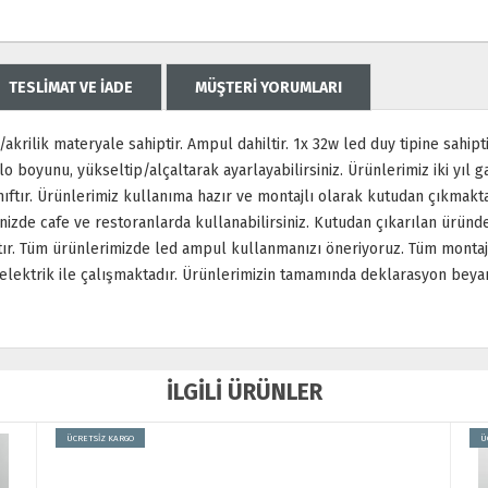
TESLİMAT VE İADE
MÜŞTERİ YORUMLARI
e/akrilik materyale sahiptir. Ampul dahiltir. 1x 32w led duy tipine sahi
lo boyunu, yükseltip/alçaltarak ayarlayabilirsiniz. Ürünlerimiz iki yıl ga
ıftır. Ürünlerimiz kullanıma hazır ve montajlı olarak kutudan çıkmakta
vinizde cafe ve restoranlarda kullanabilirsiniz. Kutudan çıkarılan ürü
r. Tüm ürünlerimizde led ampul kullanmanızı öneriyoruz. Tüm montaj a
lektrik ile çalışmaktadır. Ürünlerimizin tamamında deklarasyon beyanı 
İLGİLİ ÜRÜNLER
ÜCRETSİZ KARGO