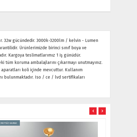
ptir. 32w gücündedir. 3000k-3200lm / kelvin - Lumen
rantilidir. Ürünlerimizde birinci sınıf boya ve
dır. Kargoya teslimatlarımız 1 iş günüdür.
ndeki tüm koruma ambalajlarını çıkarmayı unutmayınız.
paratları koli içinde mevcuttur. Kullanım
bulunmaktadır. Iso / ce / lvd sertifikaları
ÜCRETSİZ KARGO