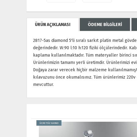
ÜRÜN AÇIKLAMASI
ÖDEME BİLGİLERİ
2817-5as diamond 5'li sıralı sarkıt platin metal gövd
değerindedir. W:90 l:10 h:120 fiziki ölçülerindedir. Kab
kaplama kullanılmaktadır. Tüm materyaller birinci sın
Ürünlerimizin tamamı yerli üretimdir. Ürünlerimizi e
Doğaya zarar verecek hiçbir malzeme kullanılmamıştı
kılavuzunu önce okumalısınız. Tüm ürünlerimiz 220v e
mevcuttur.
ÜCRETSİZ KARGO