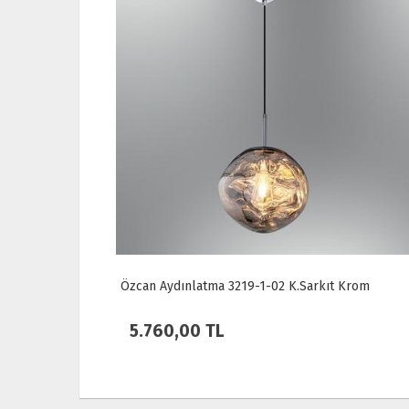
219-1-02 K.Sarkıt Krom
Özcan Aydınlatma 1419-1 Tek 
Meşe
4.050,00 TL