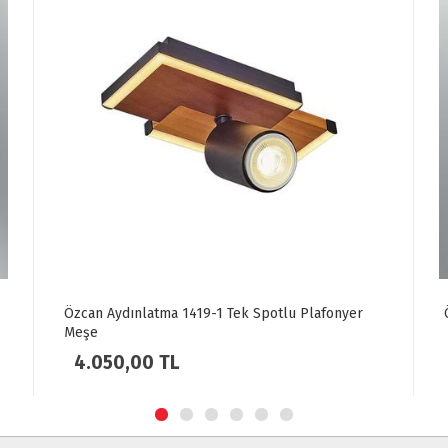
Spotlu Plafonyer
Özcan Aydınlatma 3219-2-03 K.Sarkıt Sarı
8.730,00 TL