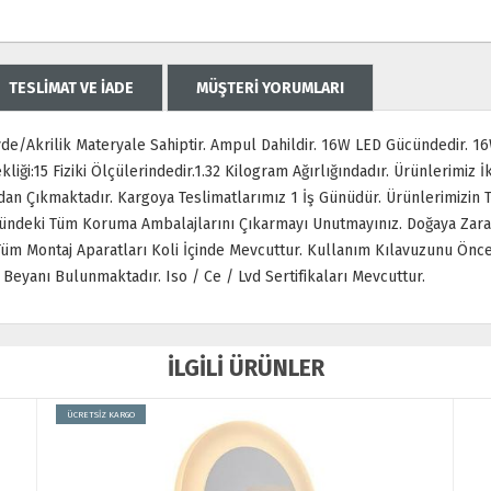
TESLİMAT VE İADE
MÜŞTERİ YORUMLARI
de/Akrilik Materyale Sahiptir. Ampul Dahildir. 16W LED Gücündedir. 16
iği:15 Fiziki Ölçülerindedir.1.32 Kilogram Ağırlığındadır. Ürünlerimiz İki 
an Çıkmaktadır. Kargoya Teslimatlarımız 1 İş Günüdür. Ürünlerimizin T
Üründeki Tüm Koruma Ambalajlarını Çıkarmayı Unutmayınız. Doğaya Zar
m Montaj Aparatları Koli İçinde Mevcuttur. Kullanım Kılavuzunu Önce
eyanı Bulunmaktadır. Iso / Ce / Lvd Sertifikaları Mevcuttur.
İLGİLİ ÜRÜNLER
Ü