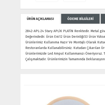
ÜRÜN AÇIKLAMASI
ÖDEME BİLGİLERİ
2842-APL-24 Stary APLİK PLATİN Renktedir. Metal göv
Değerindedir. Ürün Eni:12 Ürün Derinliği:53 Ürün Yüksekl
Ürünlerimiz Kullanıma Hazır Ve Montajlı Olarak Kutud
Restoranlarda Kullanabilirsiniz. Kutudan Çıkarılan 
Ürünlerimizde Led Ampul Kullanmanızı Öneriyoruz. Tü
Çalışmaktadır. Ürünlerimizin Tamamında Deklarasyon B
ÜCRETSİZ KARGO