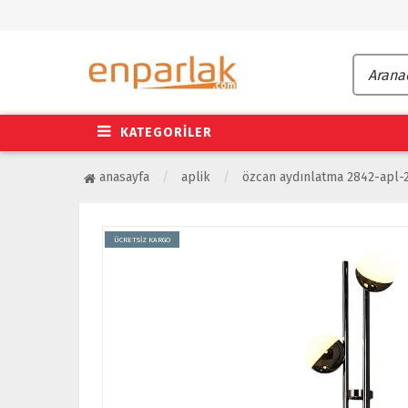
KATEGORİLER
anasayfa
aplik
özcan aydınlatma 2842-apl-24
ÜCRETSİZ KARGO