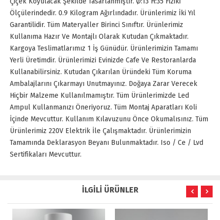
Çiçek Koyulacak Şekilde Tasarlanmıştır. Ø:13 H:35 Fiziki
Ölçülerindedir. 0.9 Kilogram Ağırlındadır. Ürünlerimiz İki Yıl
Garantilidir. Tüm Materyaller Birinci Sınıftır. Ürünlerimiz
Kullanıma Hazır Ve Montajlı Olarak Kutudan Çıkmaktadır.
Kargoya Teslimatlarımız 1 İş Günüdür. Ürünlerimizin Tamamı
Yerli Üretimdir. Ürünlerimizi Evinizde Cafe Ve Restoranlarda
Kullanabilirsiniz. Kutudan Çıkarılan Üründeki Tüm Koruma
Ambalajlarını Çıkarmayı Unutmayınız. Doğaya Zarar Verecek
Hiçbir Malzeme Kullanılmamıştır. Tüm Ürünlerimizde Led
Ampul Kullanmanızı Öneriyoruz. Tüm Montaj Aparatları Koli
İçinde Mevcuttur. Kullanım Kılavuzunu Önce Okumalısınız. Tüm
Ürünlerimiz 220V Elektrik İle Çalışmaktadır. Ürünlerimizin
Tamamında Deklarasyon Beyanı Bulunmaktadır. Iso / Ce / Lvd
Sertifikaları Mevcuttur.
İLGİLİ ÜRÜNLER