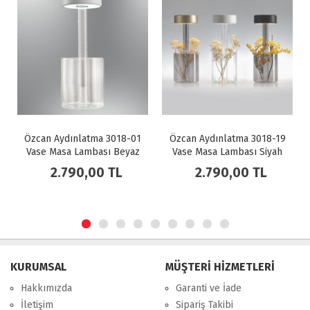
a 3018-01
Özcan Aydınlatma 3018-19
Özcan Aydınlatma 445
ası Beyaz
Vase Masa Lambası Siyah
Solar iç Mekan Ma
Lambası D19*H37
0 TL
2.790,00 TL
3.510,00 T
KURUMSAL
MÜŞTERİ HİZMETLERİ
Hakkımızda
Garanti ve İade
İletişim
Sipariş Takibi