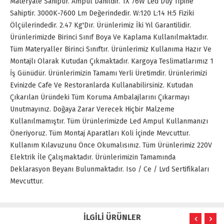
Materyale Sahiptir. Ampul Dahildir. 1X 76W Led Duy Tipine
Sahiptir. 3000K-7600 Lm Değerindedir. W:120 L:14 H:5 Fiziki
Ölçülerindedir. 2.47 Kg'Dır. Ürünlerimiz İki Yıl Garantilidir.
Ürünlerimizde Birinci Sınıf Boya Ve Kaplama Kullanılmaktadır.
Tüm Materyaller Birinci Sınıftır. Ürünlerimiz Kullanıma Hazır Ve
Montajlı Olarak Kutudan Çıkmaktadır. Kargoya Teslimatlarımız 1
İş Günüdür. Ürünlerimizin Tamamı Yerli Üretimdir. Ürünlerimizi
Evinizde Cafe Ve Restoranlarda Kullanabilirsiniz. Kutudan
Çıkarılan Üründeki Tüm Koruma Ambalajlarını Çıkarmayı
Unutmayınız. Doğaya Zarar Verecek Hiçbir Malzeme
Kullanılmamıştır. Tüm Ürünlerimizde Led Ampul Kullanmanızı
Öneriyoruz. Tüm Montaj Aparatları Koli İçinde Mevcuttur.
Kullanım Kılavuzunu Önce Okumalısınız. Tüm Ürünlerimiz 220V
Elektrik İle Çalışmaktadır. Ürünlerimizin Tamamında
Deklarasyon Beyanı Bulunmaktadır. Iso / Ce / Lvd Sertifikaları
Mevcuttur.
İLGİLİ ÜRÜNLER