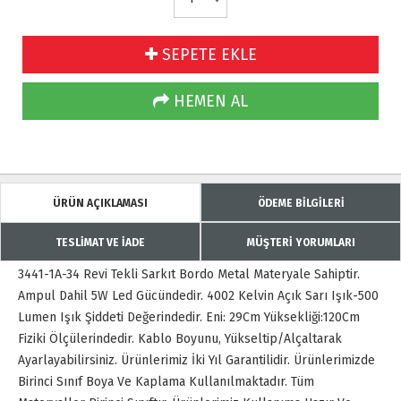
SEPETE EKLE
HEMEN AL
ÜRÜN AÇIKLAMASI
ÖDEME BİLGİLERİ
TESLİMAT VE İADE
MÜŞTERİ YORUMLARI
3441-1A-34 Revi Tekli Sarkıt Bordo Metal Materyale Sahiptir.
Ampul Dahil 5W Led Gücündedir. 4002 Kelvin Açık Sarı Işık-500
Lumen Işık Şiddeti Değerindedir. Eni: 29Cm Yüksekliği:120Cm
Fiziki Ölçülerindedir. Kablo Boyunu, Yükseltip/Alçaltarak
Ayarlayabilirsiniz. Ürünlerimiz İki Yıl Garantilidir. Ürünlerimizde
Birinci Sınıf Boya Ve Kaplama Kullanılmaktadır. Tüm