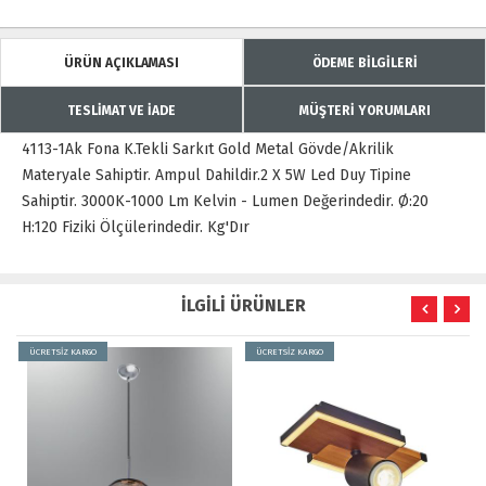
ÜRÜN AÇIKLAMASI
ÖDEME BİLGİLERİ
TESLİMAT VE İADE
MÜŞTERİ YORUMLARI
4113-1Ak Fona K.Tekli Sarkıt Gold Metal Gövde/Akrilik
Materyale Sahiptir. Ampul Dahildir.2 X 5W Led Duy Tipine
Sahiptir. 3000K-1000 Lm Kelvin - Lumen Değerindedir. Ø:20
H:120 Fiziki Ölçülerindedir. Kg'Dır
İLGİLİ ÜRÜNLER
ÜCRETSİZ KARGO
ÜCRETSİZ KARGO