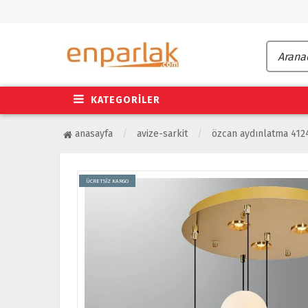
KATEGORİLER
anasayfa
avize-sarkit
özcan aydınlatma 4124
ÜCRETSİZ KARGO