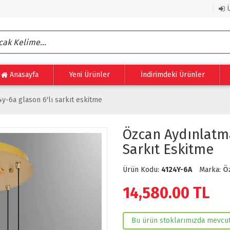
Ü
Anasayfa
Yeni Ürünler
İndirimdeki Ürünler
y-6a glason 6'lı sarkıt eskitme
Özcan Aydınlatma
Sarkıt Eskitme
Ürün Kodu:
4124Y-6A
Marka:
Ö
14,580.00
TL
Bu ürün stoklarımızda mevcut