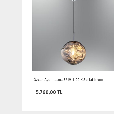
Krom
Özcan Aydınlatma 1419-1 Tek Spotlu Plafonyer
Meşe
4.050,00 TL