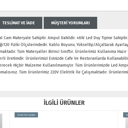
TESLİMAT VE İADE
MÜŞTERİ YORUMLARI
l Cam Materyale Sahiptir. Ampul Dahildir. 46W Led Duy Tipine Sahipti
i:120 Fiziki Ölçülerindedir. Kablo Boyunu, Yükseltip/Alçaltarak Ayarlayabi
maktadır. Tüm Materyaller Birinci Sınıftır. Ürünlerimiz Kullanıma Hazı
erli Üretimdir. Ürünlerimizi Evinizde Cafe Ve Restoranlarda Kullanabil
Verecek Hiçbir Malzeme Kullanılmamıştır. Tüm Ürünlerimizde Led Ampu
malısınız. Tüm Ürünlerimiz 220V Elektrik İle Çalışmaktadır. Ürünler
İLGİLİ ÜRÜNLER
ÜCRETSİZ KARGO
Ü