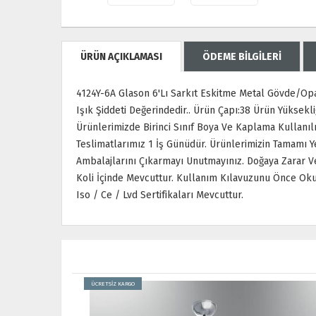
ÜRÜN AÇIKLAMASI
ÖDEME BİLGİLERİ
4124Y-6A Glason 6'Lı Sarkıt Eskitme Metal Gövde/Opa
Işık Şiddeti Değerindedir.. Ürün Çapı:38 Ürün Yüksekliğ
Ürünlerimizde Birinci Sınıf Boya Ve Kaplama Kullanıl
Teslimatlarımız 1 İş Günüdür. Ürünlerimizin Tamamı Y
Ambalajlarını Çıkarmayı Unutmayınız. Doğaya Zarar 
Koli İçinde Mevcuttur. Kullanım Kılavuzunu Önce Oku
Iso / Ce / Lvd Sertifikaları Mevcuttur.
ÜCRETSİZ KARGO