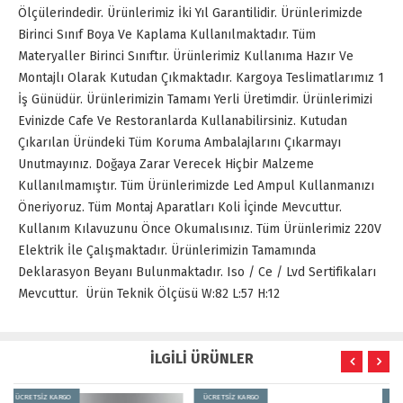
Ölçülerindedir. Ürünlerimiz İki Yıl Garantilidir. Ürünlerimizde
Birinci Sınıf Boya Ve Kaplama Kullanılmaktadır. Tüm
Materyaller Birinci Sınıftır. Ürünlerimiz Kullanıma Hazır Ve
Montajlı Olarak Kutudan Çıkmaktadır. Kargoya Teslimatlarımız 1
İş Günüdür. Ürünlerimizin Tamamı Yerli Üretimdir. Ürünlerimizi
Evinizde Cafe Ve Restoranlarda Kullanabilirsiniz. Kutudan
Çıkarılan Üründeki Tüm Koruma Ambalajlarını Çıkarmayı
Unutmayınız. Doğaya Zarar Verecek Hiçbir Malzeme
Kullanılmamıştır. Tüm Ürünlerimizde Led Ampul Kullanmanızı
Öneriyoruz. Tüm Montaj Aparatları Koli İçinde Mevcuttur.
Kullanım Kılavuzunu Önce Okumalısınız. Tüm Ürünlerimiz 220V
Elektrik İle Çalışmaktadır. Ürünlerimizin Tamamında
Deklarasyon Beyanı Bulunmaktadır. Iso / Ce / Lvd Sertifikaları
Mevcuttur. Ürün Teknik Ölçüsü W:82 L:57 H:12
İLGİLİ ÜRÜNLER
ÜCRETSİZ KARGO
ÜCRETSİZ KARGO