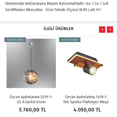
Tamamında Deklarasyon Beyanı Bulunmaktadır. Iso / Ce / Lvd
Sertifikaları Mevcuttur. Ürün Teknik Ölçüsü W:90 L:60 H:7
İLGİLİ ÜRÜNLER
ÜCRETSİZ KARGO
ÜCRETSİZ KARGO
-1-
Özcan Aydınlatma 1419-1
Özcan Aydınlatma 3219-2-
Tek Spotlu Plafonyer Meşe
03 K.Sarkıt Sarı
4.050,00 TL
8.730,00 TL