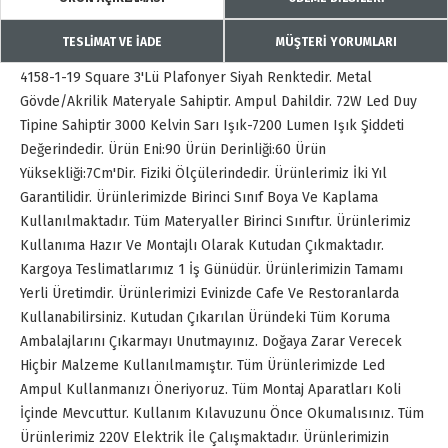
TESLİMAT VE İADE
MÜŞTERİ YORUMLARI
4158-1-19 Square 3'Lü Plafonyer Siyah Renktedir. Metal
Gövde/Akrilik Materyale Sahiptir. Ampul Dahildir. 72W Led Duy
Tipine Sahiptir 3000 Kelvin Sarı Işık-7200 Lumen Işık Şiddeti
Değerindedir. Ürün Eni:90 Ürün Derinliği:60 Ürün
Yüksekliği:7Cm'Dir. Fiziki Ölçülerindedir. Ürünlerimiz İki Yıl
Garantilidir. Ürünlerimizde Birinci Sınıf Boya Ve Kaplama
Kullanılmaktadır. Tüm Materyaller Birinci Sınıftır. Ürünlerimiz
Kullanıma Hazır Ve Montajlı Olarak Kutudan Çıkmaktadır.
Kargoya Teslimatlarımız 1 İş Günüdür. Ürünlerimizin Tamamı
Yerli Üretimdir. Ürünlerimizi Evinizde Cafe Ve Restoranlarda
Kullanabilirsiniz. Kutudan Çıkarılan Üründeki Tüm Koruma
Ambalajlarını Çıkarmayı Unutmayınız. Doğaya Zarar Verecek
Hiçbir Malzeme Kullanılmamıştır. Tüm Ürünlerimizde Led
Ampul Kullanmanızı Öneriyoruz. Tüm Montaj Aparatları Koli
İçinde Mevcuttur. Kullanım Kılavuzunu Önce Okumalısınız. Tüm
Ürünlerimiz 220V Elektrik İle Çalışmaktadır. Ürünlerimizin