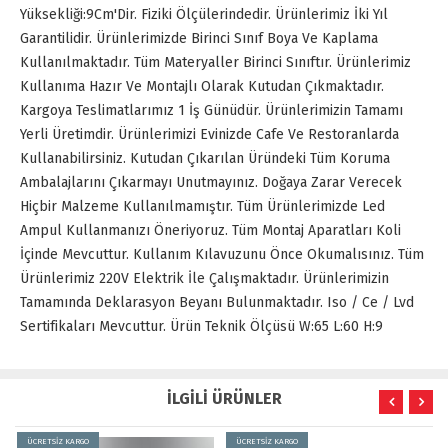
Yüksekliği:9Cm'Dir. Fiziki Ölçülerindedir. Ürünlerimiz İki Yıl
Garantilidir. Ürünlerimizde Birinci Sınıf Boya Ve Kaplama
Kullanılmaktadır. Tüm Materyaller Birinci Sınıftır. Ürünlerimiz
Kullanıma Hazır Ve Montajlı Olarak Kutudan Çıkmaktadır.
Kargoya Teslimatlarımız 1 İş Günüdür. Ürünlerimizin Tamamı
Yerli Üretimdir. Ürünlerimizi Evinizde Cafe Ve Restoranlarda
Kullanabilirsiniz. Kutudan Çıkarılan Üründeki Tüm Koruma
Ambalajlarını Çıkarmayı Unutmayınız. Doğaya Zarar Verecek
Hiçbir Malzeme Kullanılmamıştır. Tüm Ürünlerimizde Led
Ampul Kullanmanızı Öneriyoruz. Tüm Montaj Aparatları Koli
İçinde Mevcuttur. Kullanım Kılavuzunu Önce Okumalısınız. Tüm
Ürünlerimiz 220V Elektrik İle Çalışmaktadır. Ürünlerimizin
Tamamında Deklarasyon Beyanı Bulunmaktadır. Iso / Ce / Lvd
Sertifikaları Mevcuttur. Ürün Teknik Ölçüsü W:65 L:60 H:9
İLGİLİ ÜRÜNLER
ÜCRETSİZ KARGO
ÜCRETSİZ KARGO