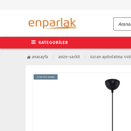
KATEGORİLER
anasayfa
avize-sarkit
özcan aydınlatma 4461
ÜCRETSİZ KARGO