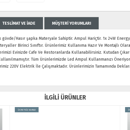
TESLİMAT VE İADE
MÜŞTERİ YORUMLARI
 gövde/Hasır şapka Materyale Sahiptir. Ampul Hariçtir. 1x 24W Energy S
Materyaller Birinci Sınıftır. Ürünlerimiz Kullanıma Hazır Ve Montajlı Ol
erimizi Evinizde Cafe Ve Restoranlarda Kullanabilirsiniz. Kutudan Çık
llanılmamıştır. Tüm Ürünlerimizde Led Ampul Kullanmanızı Öneriyoruz
miz 220V Elektrik İle Çalışmaktadır. Ürünlerimizin Tamamında Deklar
İLGİLİ ÜRÜNLER
ÜCRETSİZ KARGO
Ü