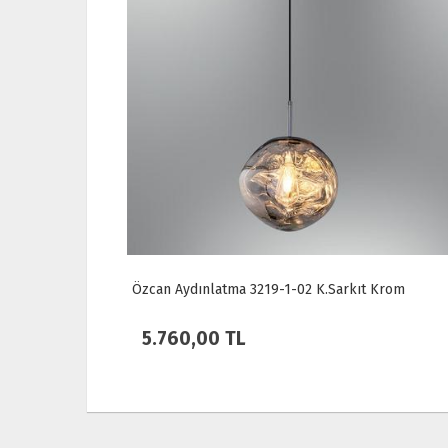
Krom
Özcan Aydınlatma 1419-1 Tek Spotlu Plafonyer
Meşe
4.050,00 TL