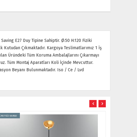
aving E27 Duy Tipine Sahiptir. Ø:50 H:120 Fiziki
arak Kutudan Çıkmaktadır. Kargoya Teslimatlarımız 1 İş
arılan Üründeki Tüm Koruma Ambalajlarını Çıkarmayı
. Tüm Montaj Aparatları Koli İçinde Mevcuttur.
asyon Beyanı Bulunmaktadır. Iso / Ce / Lvd
CRETSİZ KARGO
ÜCRETSİZ KARGO