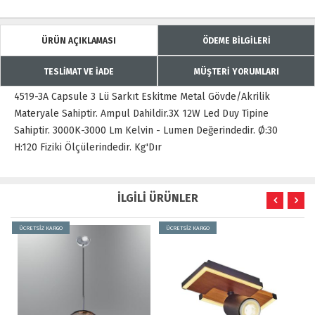
ÜRÜN AÇIKLAMASI
ÖDEME BİLGİLERİ
TESLİMAT VE İADE
MÜŞTERİ YORUMLARI
4519-3A Capsule 3 Lü Sarkıt Eskitme Metal Gövde/Akrilik
Materyale Sahiptir. Ampul Dahildir.3X 12W Led Duy Tipine
Sahiptir. 3000K-3000 Lm Kelvin - Lumen Değerindedir. Ø:30
H:120 Fiziki Ölçülerindedir. Kg'Dır
İLGİLİ ÜRÜNLER
ÜCRETSİZ KARGO
ÜCRETSİZ KARGO