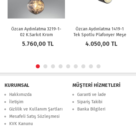
atma 3219-1-
Özcan Aydınlatma 1419-1
Özcan Aydınlatma
kıt Krom
Tek Spotlu Plafonyer Meşe
03 K.Sarkıt S
,00 TL
4.050,00 TL
8.730,00
KURUMSAL
MÜŞTERİ HİZMETLERİ
Hakkımızda
Garanti ve İade
İletişim
Sipariş Takibi
Gizlilik ve Kullanım Şartları
Banka Bilgileri
Mesafeli Satış Sözleşmesi
KVK Kanunu