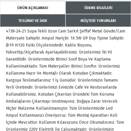
ÜRÜN AÇIKLAMASI
ÖDEME BİLGİLERİ
TESLİMAT VE İADE
MÜŞTERİ YORUMLARI
4738-2A-21 Supa Tekli Uzun Cam Sarkıt Şeffaf Metal Gövde/Cam
Materyale Sahiptir. Ampul Hariçtir. 1X 5W G9 Duy Tipine Sahiptir.
Ø:19 H:120 Fiziki Ölçülerindedir. Kablo Boyunu,
Yükseltip/Alçaltarak Ayarlayabilirsiniz. Ürünlerimiz İki Yıl
Garantilidir. Ürünlerimizde Birinci Sınıf Boya Ve Kaplama
Kullanılmaktadır. Tüm Materyaller Birinci Sınıftır. Ürünlerimiz
Kullanıma Hazır Ve Montajlı Olarak Kutudan Çıkmaktadır.
Kargoya Teslimatlarımız 1 İş Günüdür. Ürünlerimizin Tamamı
Yerli Üretimdir. Ürünlerimizi Evinizde Cafe Ve Restoranlarda
Kullanabilirsiniz. Kutudan Çıkarılan Üründeki Tüm Koruma
Ambalajlarını Çıkarmayı Unutmayınız. Doğaya Zarar Verecek
Hiçbir Malzeme Kullanılmamıştır. Tüm Ürünlerimizde Led
Ampul Kullanmanızı Öneriyoruz. Tüm Montaj Aparatları Koli
İçinde Mevcuttur. Kullanım Kılavuzunu Önce Okumalısınız. Tüm
Ürünlerimiz 220V Elektrik İle Çalışmaktadır. Ürünlerimizin