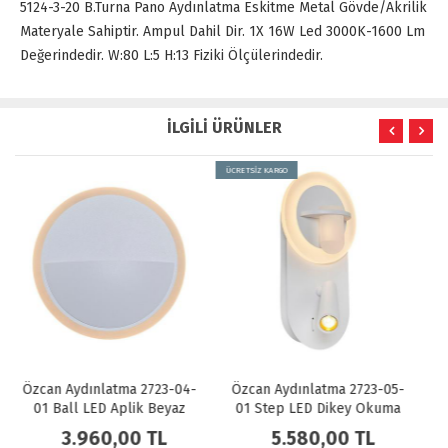
5124-3-20 B.Turna Pano Aydınlatma Eskitme Metal Gövde/Akrilik
Materyale Sahiptir. Ampul Dahil Dir. 1X 16W Led 3000K-1600 Lm
Değerindedir. W:80 L:5 H:13 Fiziki Ölçülerindedir.
İLGİLİ ÜRÜNLER
ÜCRETSİZ KARGO
4-
Özcan Aydınlatma 2723-05-
Özcan Aydınlatma 2723-04-
01 Step LED Dikey Okuma
19 Ball LED Aplik Siyah
Lambalı Aplik Beyaz
5.580,00 TL
3.960,00 TL