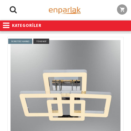
KATEGORİLER
ÜCRETSİZ KARGO
TÜKENDİ