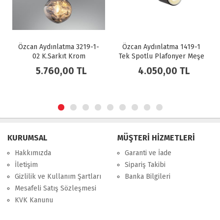
3219-1-
Özcan Aydınlatma 1419-1
Özcan Aydınlatma 3219-
om
Tek Spotlu Plafonyer Meşe
03 K.Sarkıt Sarı
TL
4.050,00 TL
8.730,00 TL
KURUMSAL
MÜŞTERİ HİZMETLERİ
Hakkımızda
Garanti ve İade
İletişim
Sipariş Takibi
Gizlilik ve Kullanım Şartları
Banka Bilgileri
Mesafeli Satış Sözleşmesi
KVK Kanunu