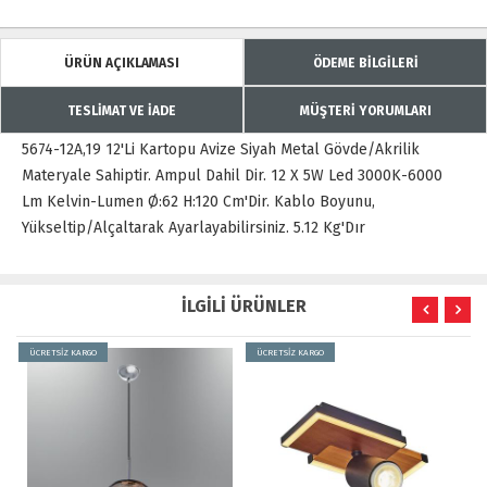
ÜRÜN AÇIKLAMASI
ÖDEME BİLGİLERİ
TESLİMAT VE İADE
MÜŞTERİ YORUMLARI
5674-12A,19 12'Li Kartopu Avize Siyah Metal Gövde/Akrilik
Materyale Sahiptir. Ampul Dahil Dir. 12 X 5W Led 3000K-6000
Lm Kelvin-Lumen Ø:62 H:120 Cm'Dir. Kablo Boyunu,
Yükseltip/Alçaltarak Ayarlayabilirsiniz. 5.12 Kg'Dır
İLGİLİ ÜRÜNLER
ÜCRETSİZ KARGO
ÜCRETSİZ KARGO