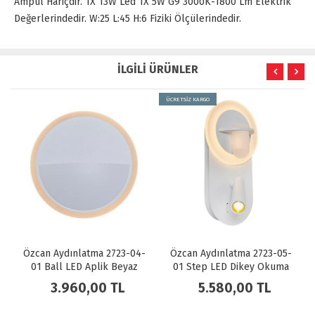
Ampul Hariçdir. 1X 13W Led 1X 5W G9 3000K-1800 Lm Elektrik
Değerlerindedir. W:25 L:45 H:6 Fiziki Ölçülerindedir.
İLGİLİ ÜRÜNLER
ÜCRETSİZ KARGO
723-04-
Özcan Aydınlatma 2723-05-
Özcan Aydınlatma 2723-
 Beyaz
01 Step LED Dikey Okuma
19 Ball LED Aplik Siya
Lambalı Aplik Beyaz
TL
5.580,00 TL
3.960,00 TL