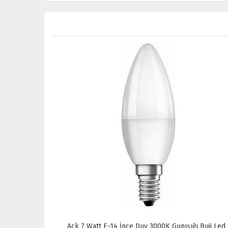
ı Buji Led
Osram LED Fılament 6.5W 2700K 806LM E27 Duy