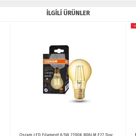
İLGİLİ ÜRÜNLER
YENİ
Noas 12W Smd Led Ampül E27 Duy 1080 LM