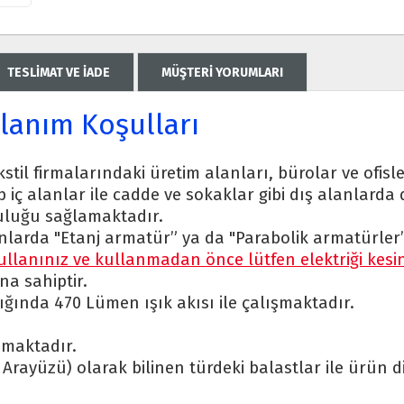
TESLİMAT VE İADE
MÜŞTERİ YORUMLARI
llanım Koşulları
kstil firmalarındaki üretim alanları, bürolar ve ofisle
hip iç alanlar ile cadde ve sokaklar gibi dış alanlard
luluğu sağlamaktadır.
nlarda "Etanj armatür” ya da "Parabolik armatürler” i
ullanınız ve kullanmadan önce lütfen elektriği kesin
a sahiptir.
lığında 470 Lümen ışık akısı ile çalışmaktadır.
lamaktadır.
 Arayüzü) olarak bilinen türdeki balastlar ile ürün d