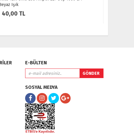
Lümen Tasarruflu Uzun Ömürlü ve Göz Yormayan
Led Ampul
Aydınlatma
70,00 TL
46,00 
RİLER
E-BÜLTEN
SOSYAL MEDYA