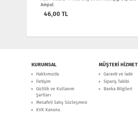
Sarı Işık Ampul Dim Edilebilir / 4099854394294
150,00 TL
KURUMSAL
MÜŞTERİ HİZMET
Hakkımızda
Garanti ve İade
İletişim
Sipariş Takibi
Gizlilik ve Kullanım
Banka Bilgileri
Şartları
Mesafeli Satış Sözleşmesi
KVK Kanunu