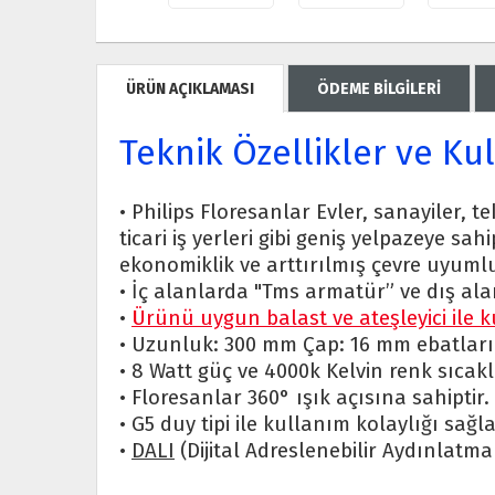
ÜRÜN AÇIKLAMASI
ÖDEME BİLGİLERİ
Teknik Özellikler ve Ku
• Philips Floresanlar Evler, sanayiler, te
ticari iş yerleri gibi geniş yelpazeye sa
ekonomiklik ve arttırılmış çevre uyum
• İç alanlarda "Tms armatür” ve dış ala
•
Ürünü uygun balast ve ateşleyici ile k
• Uzunluk: 300 mm Çap: 16 mm ebatların
• 8 Watt güç ve 4000k Kelvin renk sıcak
• Floresanlar 360° ışık açısına sahiptir.
• G5 duy tipi ile kullanım kolaylığı sağ
•
DALI
(Dijital Adreslenebilir Aydınlatma