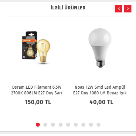
İLGİLİ ÜRÜNLER
Osram LED Fılament 6.5W
Noas 12W Smd Led Ampül
2700K 806LM E27 Duy Sarı
E27 Duy 1080 LM Beyaz Işık
Işık Ampul Dim Edilebilir /
150,00 TL
40,00 TL
4099854394294