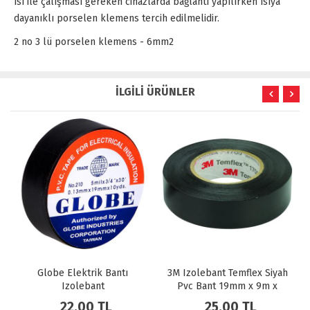
ısı ile çalışması gereken cihazlarda bağlantı yapılırken ısıya
dayanıklı porselen klemens tercih edilmelidir.
2 no 3 lü porselen klemens - 6mm2
İLGİLİ ÜRÜNLER
lobe Elektrik Bantı
3M Izolebant Temflex Siyah
Tamer P
Izolebant
Pvc Bant 19mm x 9m x
Kablo
0,13mm
22,00 TL
25,00 TL
1