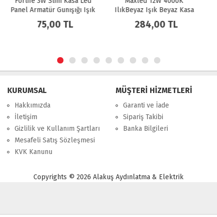
Maxled 12W 4000K
Maxled 12W 6500K Beyaz
ık
IlıkBeyaz Işık Beyaz Kasa
Işık Beyaz Kasa Sıva Altı
Sıva Altı Kare LED Spot MX-
Kare LED Spot MX-1032
284,00 TL
284,00 TL
1032
KURUMSAL
MÜŞTERİ HİZMETLERİ
Hakkımızda
Garanti ve İade
İletişim
Sipariş Takibi
Gizlilik ve Kullanım Şartları
Banka Bilgileri
Mesafeli Satış Sözleşmesi
KVK Kanunu
Copyrights © 2026 Alakuş Aydınlatma & Elektrik