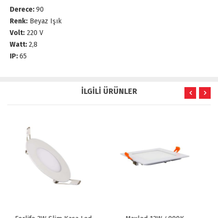
Derece:
90
Renk:
Beyaz Işık
Volt:
220 V
Watt:
2,8
IP:
65
İLGİLİ ÜRÜNLER