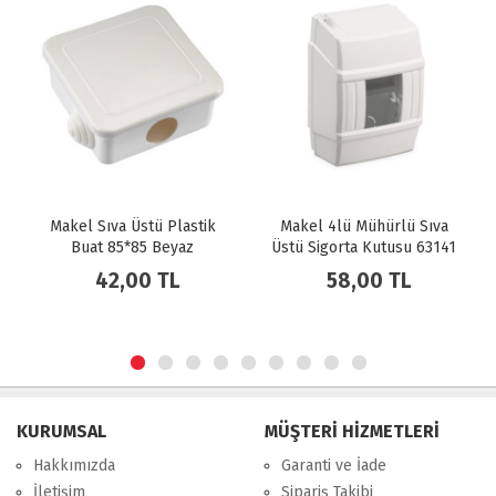
 Plastik
Makel 4lü Mühürlü Sıva
Makel ikili Mühürlü 
Beyaz
Üstü Sigorta Kutusu 63141
Üstü Sigorta Kutusu 
 TL
58,00 TL
40,00 TL
KURUMSAL
MÜŞTERİ HİZMETLERİ
Hakkımızda
Garanti ve İade
İletişim
Sipariş Takibi