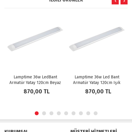
Lamptime 36w LedBant
Lamptime 36w Led Bant
Armatür Yatay 120cm Beyaz
Armatür Yatay 120cm Işık
Işık 6500k 301638
4000k Işık 301438
870,00 TL
870,00 TL
KURUMSAL
MÜŞTERİ HİZMETLERİ