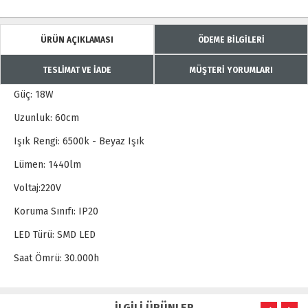
ÜRÜN AÇIKLAMASI
ÖDEME BİLGİLERİ
TESLİMAT VE İADE
MÜŞTERİ YORUMLARI
Güç: 18W
Uzunluk: 60cm
Işık Rengi: 6500k - Beyaz Işık
Lümen: 1440lm
Voltaj:220V
Koruma Sınıfı: IP20
LED Türü: SMD LED
Saat Ömrü: 30.000h
İLGİLİ ÜRÜNLER