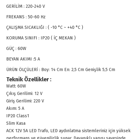
GERİLİM : 220-240 V
FREKANS : 50-60 Hz
ÇALIŞMA SICAKLIĞI : ( -10 °C ~ +40 °C )
KORUMA SINIFI : IP20 ( İÇ MEKAN )
GÜÇ : 60W
BEYAN AKIMI :5 A
ÜRÜN ÖLÇÜLERİ : Boy: 14 Cm En: 2,5 Cm Genişlik 5,5 Cm
Teknik Özellikler :
Watt: 60W
Çıkış Gerilimi: 12 V
Giriş Gerilimi: 220 V
Akım: 5 A
IP20 Class1
Slim Kasa
ACK 12V 5A LED Trafo, LED aydınlatma sistemleriniz için yüksek
performans ve güvenilirlik sunar. Dayanıklı yapısı sayesinde