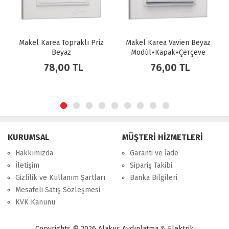
Makel Karea Topraklı Priz
Makel Karea Vavien Beyaz
Ma
Beyaz
Modül+Kapak+Çerçeve
Modül+Kapak+Çerçeve
M
78,00 TL
76,00 TL
KURUMSAL
MÜŞTERİ HİZMETLERİ
Hakkımızda
Garanti ve İade
İletişim
Sipariş Takibi
Gizlilik ve Kullanım Şartları
Banka Bilgileri
Mesafeli Satış Sözleşmesi
KVK Kanunu
Copyrights © 2026 Alakuş Aydınlatma & Elektrik