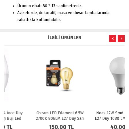
Ürünün ebatı 80 * 13 santimetredir.
Avizelerde, dekoratif, masa ve duvar lambalarında
rahatlıkla kullanılabilir.
İLGİLİ ÜRÜNLER
Osram LED Fılament 6.5W
Noas 12W Smd Led Ampül
2700K 806LM E27 Duy Sarı
E27 Duy 1080 LM Beyaz Işık
Işık Ampul Dim Edilebilir /
150,00 TL
40,00 TL