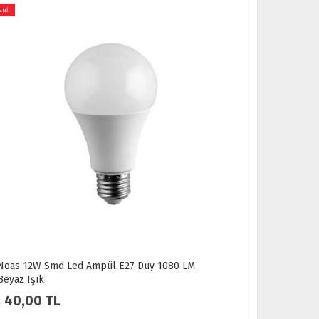
s 12W Smd Led Ampül E27 Duy 1080 LM
Philips LED A
az Işık
Lümen Tasarr
Aydınlatma
0,00 TL
70,00 TL