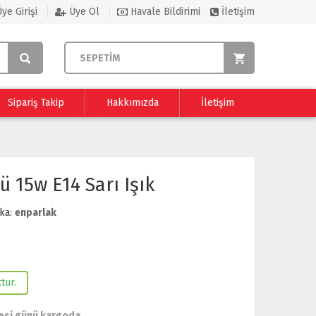
ye Girişi
Üye Ol
Havale Bildirimi
İletişim
SEPETİM
Sipariş Takip
Hakkımızda
İletişim
 15w E14 Sarı Işık
ka:
enparlak
tur.
esi günü kargoda.