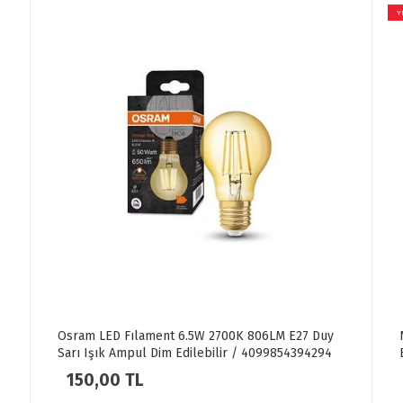
YENİ
Osram LED Fılament 6.5W 2700K 806LM E27 Duy
Noa
Sarı Işık Ampul Dim Edilebilir / 4099854394294
Bey
150,00 TL
4