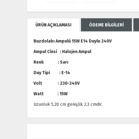
ÜRÜN AÇIKLAMASI
ÖDEME BİLGİLERİ
Buzdolabı Ampulü 15W E14 Duylu 240V
Ampul Cinsi : Halojen Ampul
Renk : Sarı
Duy Tipi : E-14
Volt : 230-240V
Watt : 15W
Uzunluk 5,20 cm genişlik 2,3 cmdir.