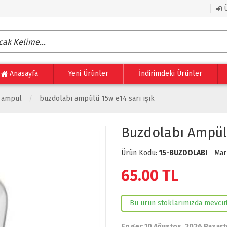
Ü
Anasayfa
Yeni Ürünler
İndirimdeki Ürünler
n ampul
buzdolabı ampülü 15w e14 sarı işık
Buzdolabı Ampülü
Ürün Kodu:
15-BUZDOLABI
Mar
65.00
TL
Bu ürün stoklarımızda mevcut
En geç 10 Ağustos, 2026 Pazart