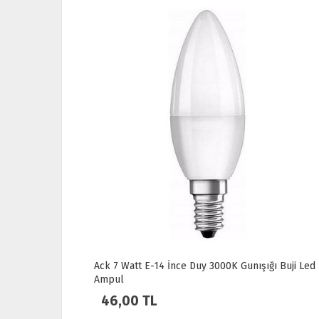
ğı Işık
Ack 7 Watt E-14 İnce Duy 3000K Gunışığı Buji Led
Ampul
46,00 TL