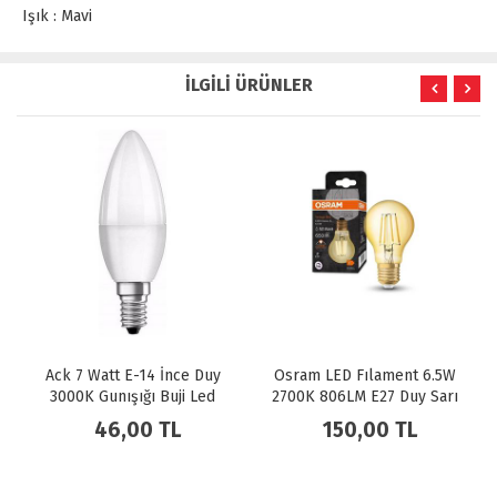
Işık : Mavi
İLGİLİ ÜRÜNLER
Ack 7 Watt E-14 İnce Duy
Osram LED Fılament 6.5W
3000K Gunışığı Buji Led
2700K 806LM E27 Duy Sarı
Ampul
Işık Ampul Dim Edilebilir /
46,00 TL
150,00 TL
4099854394294