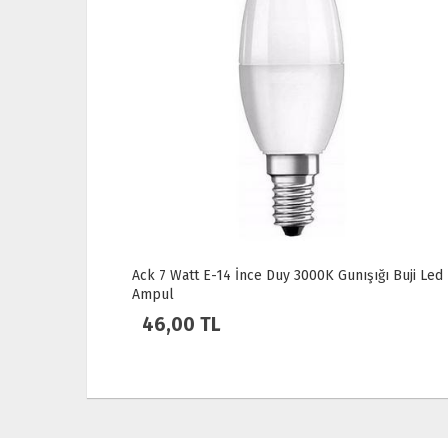
14 İnce Duy 3000K Gunışığı Buji Led
Osram LED Fılament 6.
Sarı Işık Ampul Dim Edi
L
150,00 TL