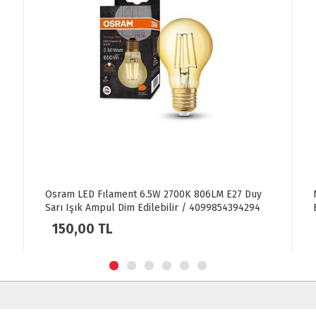
5W 2700K 806LM E27 Duy
Noas 12W Smd Led Ampül E27 Duy
lebilir / 4099854394294
Beyaz Işık
40,00 TL