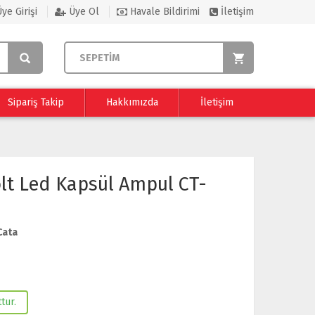
ye Girişi
Üye Ol
Havale Bildirimi
İletişim
SEPETİM
Sipariş Takip
Hakkımızda
İletişim
olt Led Kapsül Ampul CT-
Cata
tur.