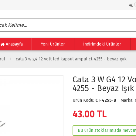
Ü
Anasayfa
Yeni Ürünler
İndirimdeki Ürünler
pul
cata 3 w g4 12 volt led kapsül ampul ct-4255 - beyaz işık
Cata 3 W G4 12 V
4255 - Beyaz Işık
Ürün Kodu:
CT-4255-B
Marka:
43.00
TL
Bu ürün stoklarımızda mevcut