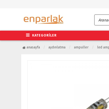
KATEGORİLER
anasayfa
aydınlatma
ampuller
led am