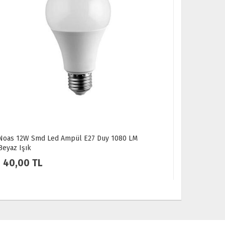
 1080 LM
Philips LED Ampul 8-60W 6500K Beyaz Işık 7
Lümen Tasarruflu Uzun Ömürlü ve Göz Yorma
Aydınlatma
70,00 TL