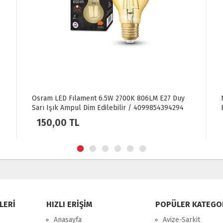
Noas 12W Smd Led Ampül E27 Duy 1080 LM
Beyaz Işık
40,00 TL
LERİ
HIZLI ERİŞİM
POPÜLER KATEGO
Anasayfa
Avize-Sarkit