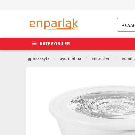
KATEGORİLER
anasayfa
aydınlatma
ampuller
led am