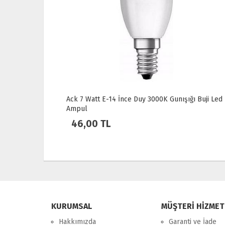
ı Buji Led
Osram LED Fılament 6.5W 2700K 806LM E27 Duy
Sarı Işık Ampul Dim Edilebilir / 4099854394294
150,00 TL
KURUMSAL
MÜŞTERİ HİZMET
Hakkımızda
Garanti ve İade