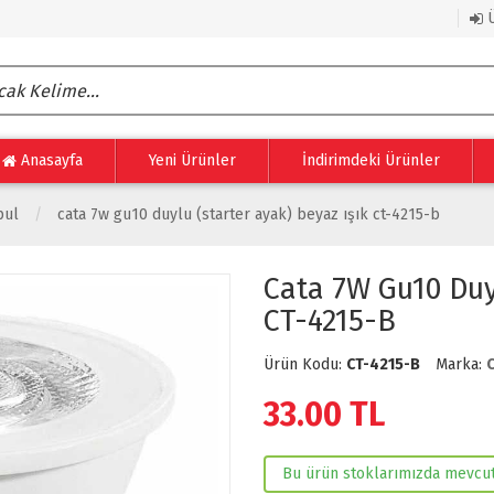
Ü
Anasayfa
Yeni Ürünler
İndirimdeki Ürünler
pul
cata 7w gu10 duylu (starter ayak) beyaz işık ct-4215-b
Cata 7W Gu10 Duyl
CT-4215-B
Ürün Kodu:
CT-4215-B
Marka:
33.00
TL
Bu ürün stoklarımızda mevcut