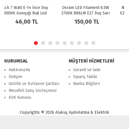
Osram LED Fılament 6.5W
Noas 12W Smd Led Ampül
2700K 806LM E27 Duy Sarı
E27 Duy 1080 LM Beyaz Işık
Işık Ampul Dim Edilebilir /
150,00 TL
40,00 TL
4099854394294
KURUMSAL
MÜŞTERİ HİZMETLERİ
Hakkımızda
Garanti ve İade
İletişim
Sipariş Takibi
Gizlilik ve Kullanım Şartları
Banka Bilgileri
Mesafeli Satış Sözleşmesi
KVK Kanunu
Copyrights © 2026 Alakuş Aydınlatma & Elektrik