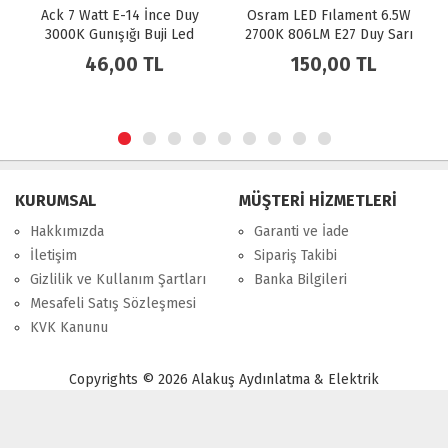
ce Duy
Osram LED Fılament 6.5W
Noas 12W Smd Led Amp
ji Led
2700K 806LM E27 Duy Sarı
E27 Duy 1080 LM Beyaz I
Işık Ampul Dim Edilebilir /
L
150,00 TL
40,00 TL
4099854394294
KURUMSAL
MÜŞTERİ HİZMETLERİ
Hakkımızda
Garanti ve İade
İletişim
Sipariş Takibi
Gizlilik ve Kullanım Şartları
Banka Bilgileri
Mesafeli Satış Sözleşmesi
KVK Kanunu
Copyrights © 2026 Alakuş Aydınlatma & Elektrik