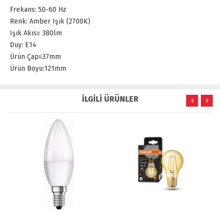
Frekans:
50-60 Hz
Renk:
Amber Işık (2700K)
Işık Akısı:
380
lm
Duy:
E14
Ürün Çapı:
37mm
Ürün Boyu:
121mm
İLGİLİ ÜRÜNLER