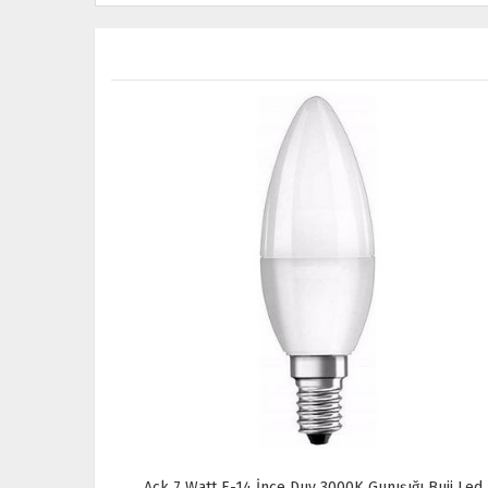
ışığı Işık
Ack 7 Watt E-14 İnce Duy 3000K Gunışığı Buji Led