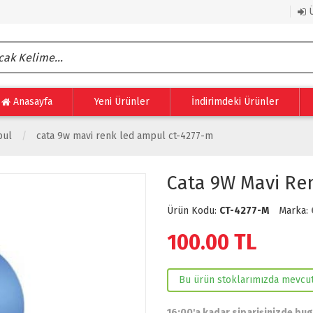
Ü
Anasayfa
Yeni Ürünler
İndirimdeki Ürünler
pul
cata 9w mavi renk led ampul ct-4277-m
Cata 9W Mavi Re
Ürün Kodu:
CT-4277-M
Marka:
100.00
TL
Bu ürün stoklarımızda mevcut
16:00'a kadar siparişinizde bu