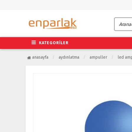
KATEGORİLER
anasayfa
aydınlatma
ampuller
led am