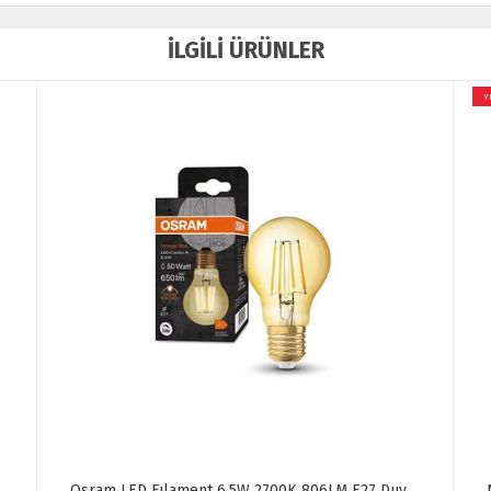
İLGİLİ ÜRÜNLER
Y
Osram LED Fılament 6.5W 2700K 806LM E27 Duy