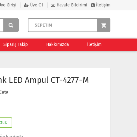
ye Girişi
Üye Ol
Havale Bildirimi
İletişim
SEPETİM
Sipariş Takip
Hakkımızda
İletişim
nk LED Ampul CT-4277-M
Cata
tur.
gün kargoda.