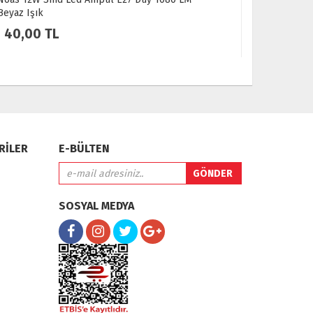
Beyaz Işık
Lümen Tasa
Aydınlatma
40,00 TL
70,00 
RİLER
E-BÜLTEN
SOSYAL MEDYA