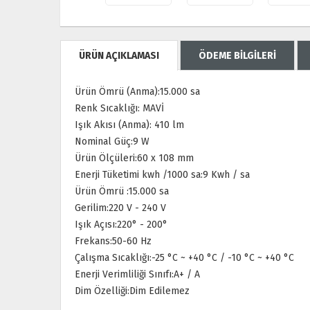
ÜRÜN AÇIKLAMASI
ÖDEME BİLGİLERİ
Ürün Ömrü (Anma):15.000 sa
Renk Sıcaklığı: MAVİ
Işık Akısı (Anma): 410 lm
Nominal Güç:9 W
Ürün Ölçüleri:60 x 108 mm
Enerji Tüketimi kwh /1000 sa:9 Kwh / sa
Ürün Ömrü :15.000 sa
Gerilim:220 V - 240 V
Işık Açısı:220° - 200°
Frekans:50-60 Hz
Çalışma Sıcaklığı:-25 °C ~ +40 °C / -10 °C ~ +40 °C
Enerji Verimliliği Sınıfı:A+ / A
Dim Özelliği:Dim Edilemez